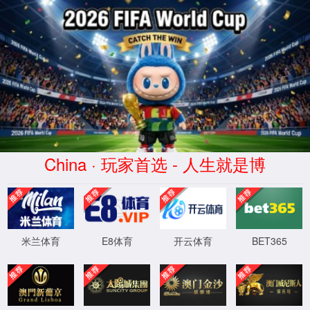
CHINA·yl7703永利|集团官网
学校首页
首页
学院概况
师