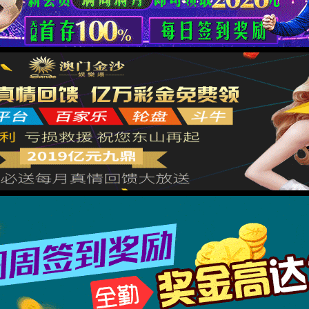
正文
杜斌