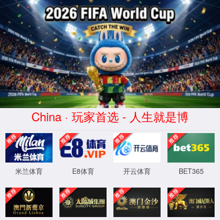
CHINA·yl7703永利|集团官网
学校首页
首页
学院概况
师