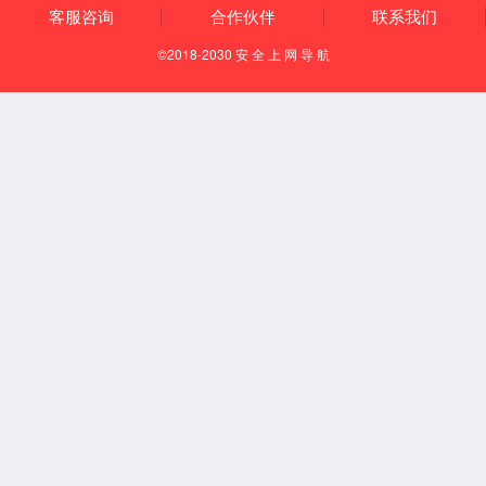
下载免费小巧的
福昕(F
下载免费的
Adobe Re
下载此
PDF 文件
地址: 兰州市