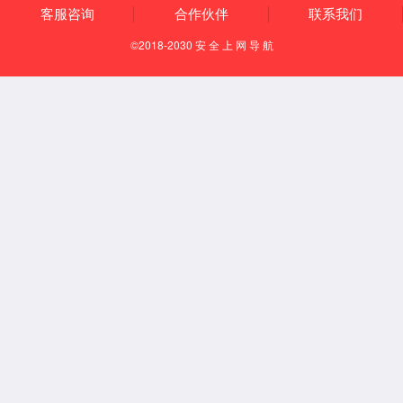
下载免费小巧的
福昕(F
下载免费的
Adobe Re
下载此
PDF 文件
地址: 兰州市