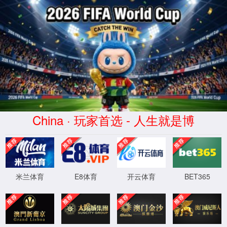
CHINA·yl7703永利|集团官网
学校首页
首页
学院概况
师