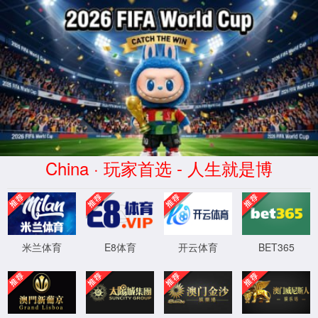
CHINA·yl7703永利|集团官网
学校首页
首页
学院概况
师