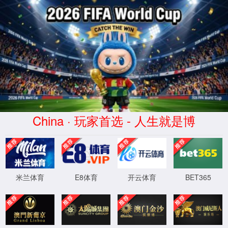
CHINA·yl7703永利|集团官网
学校首页
首页
学院概况
师