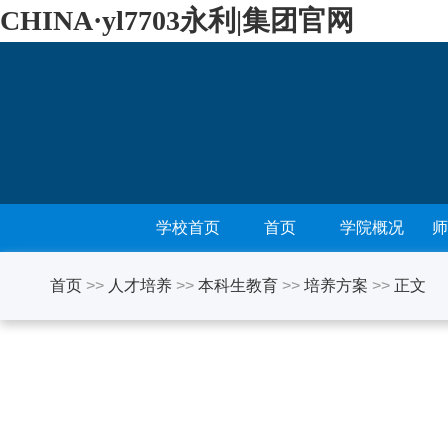
CHINA·yl7703永利|集团官网
学校首页
首页
学院概况
师
首页
>>
人才培养
>>
本科生教育
>>
培养方案
>>
正文