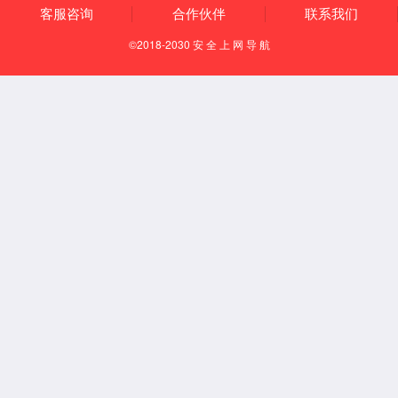
一号选手24级经济学二